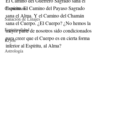
El Camino del Guerrero Sagrado sana el 
Espíritu. El Camino del Payaso Sagrado 
Chamanismo
sana el Alma. Y el Camino del Chamán 
Sanación de Linajes
sana el Cuerpo. ¿El Cuerpo? ¿No hemos la 
Espiritualidad
mayor parte de nosotros sido condicionados 
para creer que el Cuerpo es en cierta forma 
Kryon
inferior al Espíritu, al Alma?
Astrología