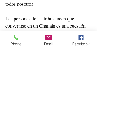
todos nosotros!
Las personas de las tribus creen que 
convertirse en un Chamán es una cuestión 
de destino; Y que si una persona destinada a 
convertirse en un Chamán se resiste, se 
Phone
Email
Facebook
enredará más y más en sus problemas. La 
historia de la Mujer del Cielo, un Chamán 
de la Tribu Ojibway, ilustra cómo una mujer 
que reaccionando valientemente a una crisis 
abrazó su propio destino chamánico . 
Nacido en una familia perturbada por 
violentos desacuerdos familiares, la Mujer 
del Cielo rehuyó esta situación caótica a los 
9 años y vagó por el bosque del norte por 
mucho tiempo hasta que un grupo de rescate 
la encontró. Entre sus rescatadoras estuvo 
una mujer vieja que la quiso, la cuidó, y se 
convirtió en su abuela adoptiva.