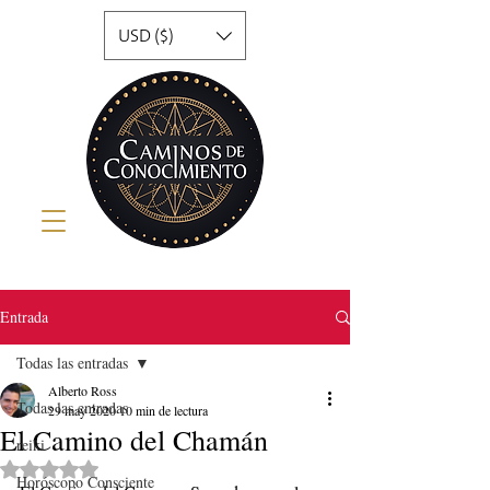
USD ($)
Entrada
Todas las entradas
Alberto Ross
Todas las entradas
29 may 2020
10 min de lectura
El Camino del Chamán
reiki
Obtuvo NaN de 5 estrellas.
Horóscopo Consciente