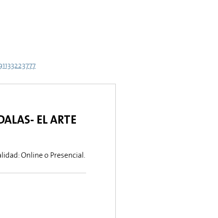
91133223777
ALAS- EL ARTE
idad: Online o Presencial.