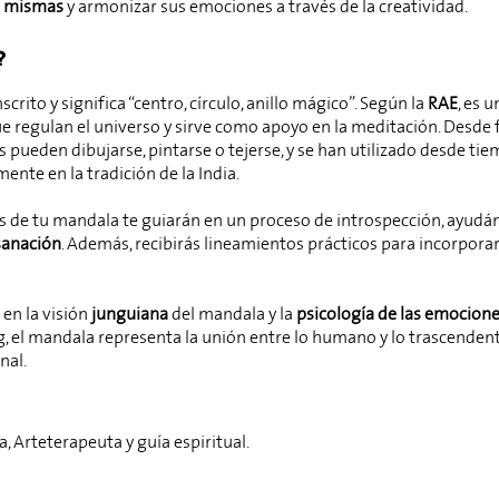
sí mismas
y armonizar sus emociones a través de la creatividad.
?
rito y significa “centro, círculo, anillo mágico”. Según la
RAE
, es 
que regulan el universo y sirve como apoyo en la meditación. Desde
 pueden dibujarse, pintarse o tejerse, y se han utilizado desde t
mente en la tradición de la India.
mas de tu mandala te guiarán en un proceso de introspección, ayudán
sanación
. Además, recibirás lineamientos prácticos para incorporar 
 en la visión
junguiana
del mandala y la
psicología de las emocion
ng, el mandala representa la unión entre lo humano y lo trascenden
nal.
, Arteterapeuta y guía espiritual.