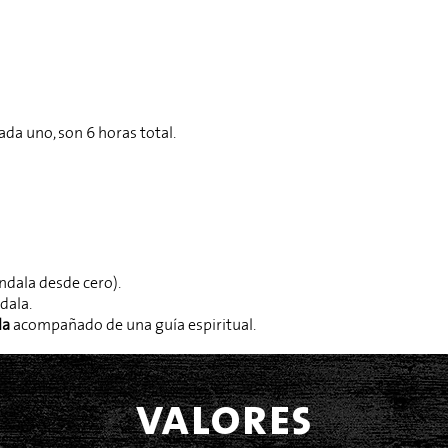
da uno, son 6 horas total.​
ndala desde cero
).
ndala.
la
acompañado de una guía espiritual.
valores