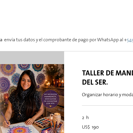
ia
envía tus datos y el comprobante de pago por WhatsApp al +
54
TALLER DE MAND
DEL SER.
Organizar horario y modal
2 h
190
US$ 190
dólares
estadounidenses