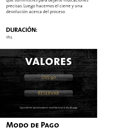
que suministres para dejarte indicaciones
precisas. Luego hacemos el cierre y una
devolución acerca del proceso.
DURACIÓN:
1hs
.
valores
US$ 90
RESERVAR
Equivalente aproximado en moneda local al día de pago
Modo de Pago