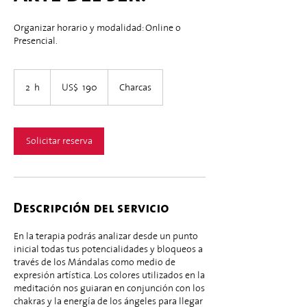
Organizar horario y modalidad: Online o
Presencial.
190
dólares
2 h
2
US$ 190
Charcas
estadounidenses
h
Solicitar reserva
Descripción del servicio
En la terapia podrás analizar desde un punto
inicial todas tus potencialidades y bloqueos a
través de los Mándalas como medio de
expresión artística. Los colores utilizados en la
meditación nos guiaran en conjunción con los
chakras y la energía de los ángeles para llegar