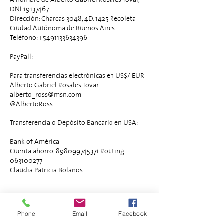
DNI 19137467
Dirección: Charcas 3048, 4D. 1425 Recoleta-
Ciudad Autónoma de Buenos Aires.
Teléfono: +5491133634396
PayPall:
Para transferencias electrónicas en US$/ EUR
Alberto Gabriel Rosales Tovar
alberto_ross@msn.com
@AlbertoRoss
Transferencia o Depósito Bancario en USA:
Bank of América
Cuenta ahorro: 898099745371 Routing
063100277
Claudia Patricia Bolanos
Política de cancelación
Phone
Email
Facebook