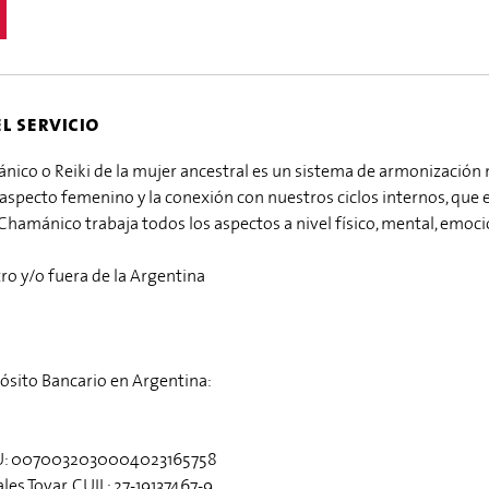
l servicio
ánico o Reiki de la mujer ancestral es un sistema de armonización 
specto femenino y la conexión con nuestros ciclos internos, que es
r Chamánico trabaja todos los aspectos a nivel físico, mental, emocio
ro y/o fuera de la Argentina
ósito Bancario en Argentina:
BU: 0070032030004023165758
les Tovar, CUIL: 27-19137467-9