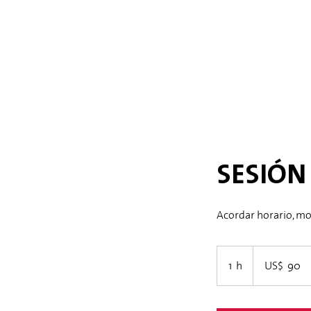
SESIÓN
Acordar horario, mod
90
dólares
1 h
1
US$ 90
estadounidenses