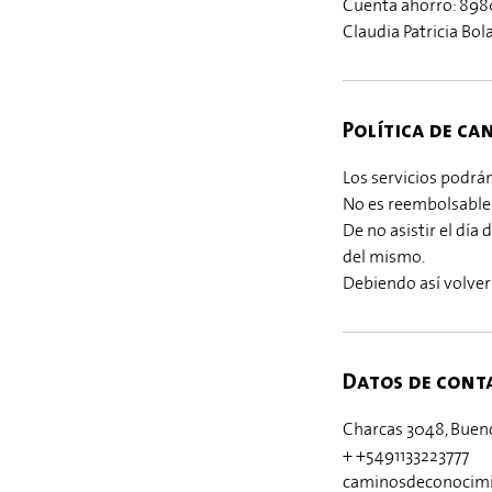
Cuenta ahorro: 898
Claudia Patricia Bol
Política de ca
Los servicios podr
No es reembolsable
De no asistir el día
del mismo.
Debiendo así volver 
Datos de cont
Charcas 3048, Bueno
+ +5491133223777
caminosdeconocim