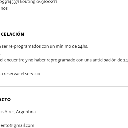
099745371 Routing 063100277
anos
ncelación
án ser re-programados con un mínimo de 24hs.
.
 del encuentro y no haber reprogramado con una anticipación de 24h
a reservar el servicio.
acto
s Aires, Argentina
iento@gmail.com