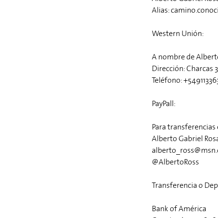
Alias: camino.cono
Western Unión:
A nombre de Alberto
Dirección: Charcas 
Teléfono: +5491133
PayPall:
Para transferencias
Alberto Gabriel Ros
alberto_ross@msn
@AlbertoRoss
Transferencia o Dep
Bank of América