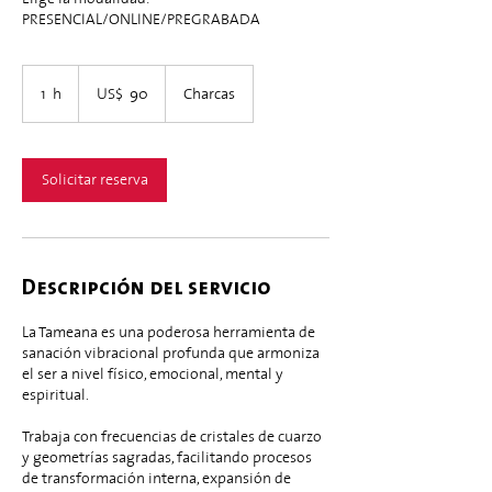
PRESENCIAL/ONLINE/PREGRABADA
90
dólares
1 h
1
US$ 90
Charcas
estadounidenses
Solicitar reserva
Descripción del servicio
​La Tameana es una poderosa herramienta de
sanación vibracional profunda que armoniza
el ser a nivel físico, emocional, mental y
espiritual.
Trabaja con frecuencias de cristales de cuarzo
y geometrías sagradas, facilitando procesos
de transformación interna, expansión de