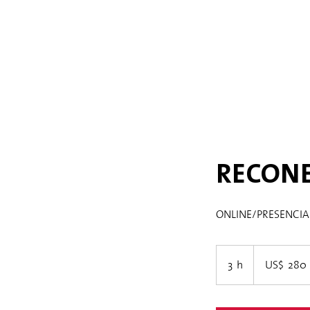
RECONE
ONLINE/PRESENCI
280
dólares
3 h
3
US$ 280
estadounidenses
h