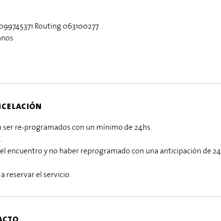
099745371 Routing 063100277
anos
ncelación
án ser re-programados con un mínimo de 24hs.
.
 del encuentro y no haber reprogramado con una anticipación de 24h
a reservar el servicio.
acto