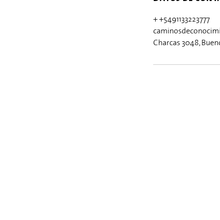
+ +5491133223777
caminosdeconocim
Charcas 3048, Bueno
© 2026 por Distips.