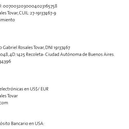
BU: 0070032030004023165758
les Tovar, CUIL: 27-19137467-9
cimiento
 Gabriel Rosales Tovar, DNI 19137467
3048, 4D. 1425 Recoleta- Ciudad Autónoma de Buenos Aires.
634396
 electrónicas en US$/ EUR
ales Tovar
.com
ósito Bancario en USA: