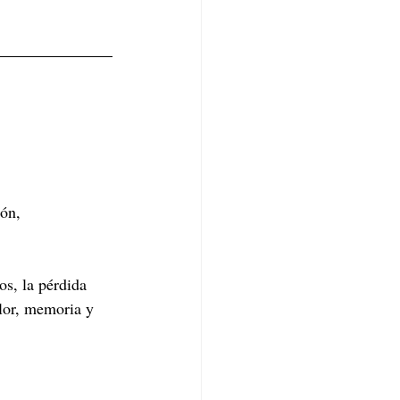
ón, 
s, la pérdida 
lor, memoria y 