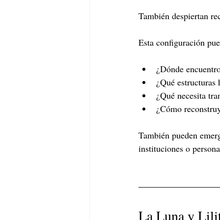
También despiertan rec
Esta configuración pue
¿Dónde encuentro
¿Qué estructuras 
¿Qué necesita tr
¿Cómo reconstruy
También pueden emerger
instituciones o person
La Luna y Lili