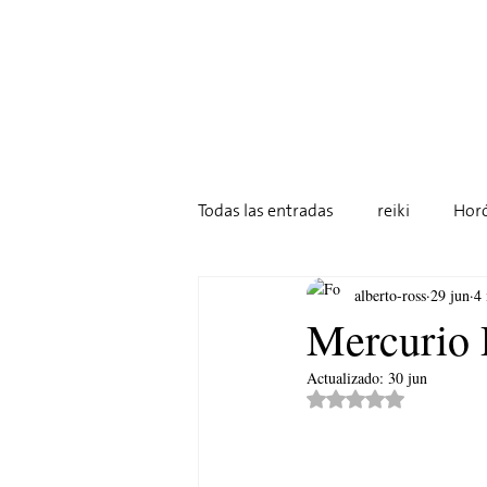
Todas las entradas
reiki
Hor
alberto-ross
29 jun
4 
Kryon
Astrología
Mercurio 
Actualizado:
30 jun
Obtuvo NaN de 5 est