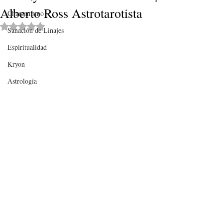
Alberto Ross Astrotarotista
Chamanismo
Obtuvo NaN de 5 estrellas.
Sanación de Linajes
Espiritualidad
Kryon
Astrología