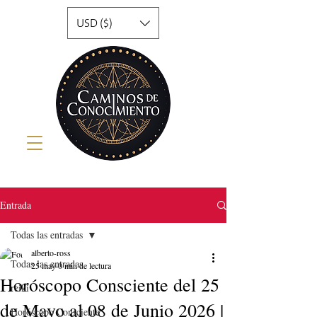
USD ($)
Entrada
Todas las entradas
alberto-ross
Todas las entradas
25 may
0 min de lectura
Horóscopo Consciente del 25
reiki
de Mayo al 08 de Junio 2026 |
Horóscopo Consciente