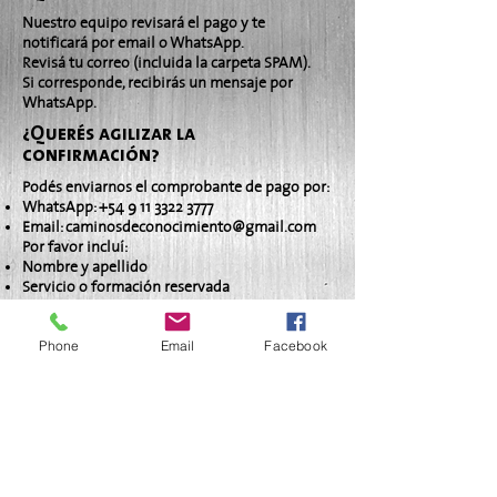
Nuestro equipo revisará el pago y te
notificará por email o WhatsApp.
Revisá tu correo (incluida la carpeta SPAM).
Si corresponde, recibirás un mensaje por
WhatsApp.
¿Querés agilizar la
confirmación?
Podés enviarnos el comprobante de pago por:
WhatsApp:
+54 9 11 3322 3777
Email:
caminosdeconocimiento@gmail.com
Por favor incluí:
Nombre y apellido
Servicio o formación reservada
Medio de pago utilizado
Fecha aproximada del pago
Phone
Email
Facebook
Cada proceso tiene su tiempo. Gracias por tu
paciencia y por elegir este camino de
crecimiento.
Caminos de Conocimiento