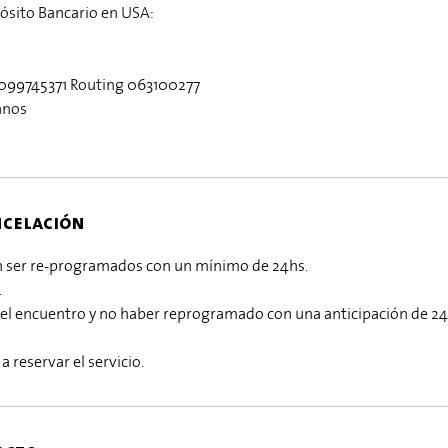
ósito Bancario en USA:
099745371 Routing 063100277
anos
ncelación
án ser re-programados con un mínimo de 24hs.
.
 del encuentro y no haber reprogramado con una anticipación de 24h
a reservar el servicio.