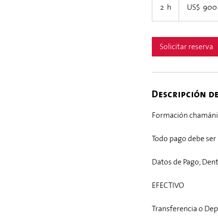
dólares
2 h
2
US$ 900
estadounidenses
h
Solicitar reserva
Descripción de
Formación chamánica
Todo pago debe ser 
Datos de Pago; Dent
EFECTIVO
Transferencia o Dep