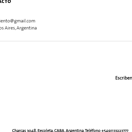
acto
iento@gmail.com
s Aires, Argentina
Escribe
Charcas 3048, Recoleta, CABA. Argentina. Teléfono +5491133223777