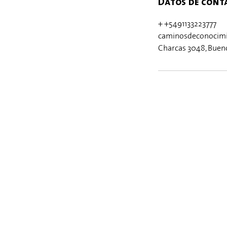
Datos de cont
+ +5491133223777
caminosdeconocim
Charcas 3048, Bueno
© 2026 por Distips.