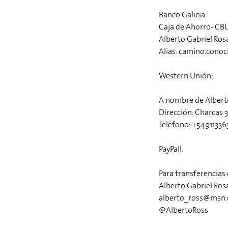
Banco Galicia
Caja de Ahorro- C
Alberto Gabriel Rosa
Alias: camino.cono
Western Unión:
A nombre de Alberto
Dirección: Charcas 
Teléfono: +5491133
PayPall:
Para transferencias
Alberto Gabriel Ros
alberto_ross@msn
@AlbertoRoss