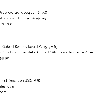
BU: 0070032030004023165758
les Tovar, CUIL: 27-19137467-9
cimiento
 Gabriel Rosales Tovar, DNI 19137467
3048, 4D. 1425 Recoleta- Ciudad Autónoma de Buenos Aires.
634396
 electrónicas en US$/ EUR
ales Tovar
.com