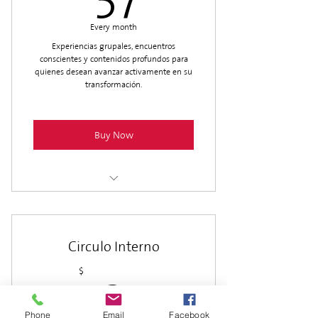
Biblioteca básica
Every month
Experiencias grupales, encuentros
conscientes y contenidos profundos para
quienes desean avanzar activamente en su
transformación.
Buy Now
Todo Comunidad
Encuentros mensuales
Circulo Interno
Rituales grupales
127$
$
127
Biblioteca expandida
Phone
Email
Facebook