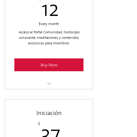
12$
12
Every month
Acceso al Portal Comunidad, horóscopo
consciente, meditaciones y contenidos
exclusivos para miembros.
Buy Now
Portal Comunidad
Horóscopo Premium
Iniciación
Meditaciones iniciales
37$
$
37
Mensajes canalizados