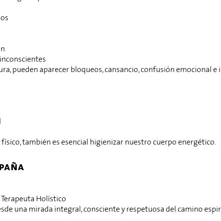
vos
ón
 inconscientes
ra, pueden aparecer bloqueos, cansancio, confusión emocional e i
l
ísico, también es esencial higienizar nuestro cuerpo energético.
mpaña
· Terapeuta Holístico
e una mirada integral, consciente y respetuosa del camino espir