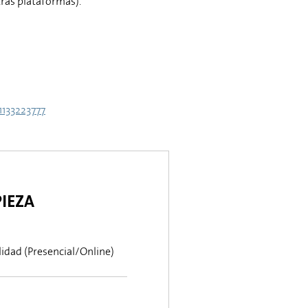
tras plataformas).
1133223777
PIEZA
idad (Presencial/Online)