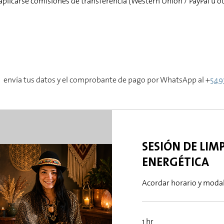
plicarse comisiones de transferencia (Western Union / PayPal u o
a
envía tus datos y el comprobante de pago por WhatsApp al +
549
SESIÓN DE LIM
ENERGÉTICA
Acordar horario y modal
1 hr