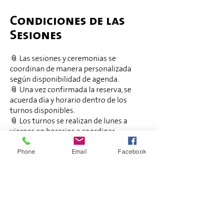
Condiciones de las
Sesiones
📎 Las sesiones y ceremonias se
coordinan de manera personalizada
según disponibilidad de agenda.
📎 Una vez confirmada la reserva, se
acuerda día y horario dentro de los
turnos disponibles.
📎 Los turnos se realizan de lunes a
viernes en horarios a coordinar.
📎 El pago se realiza de manera
anticipada para confirmar la reserva.
Phone
Email
Facebook
📎 Las sesiones y ceremonias no son
reembolsables una vez confirmadas.
📎 En caso de reprogramación, se solicita
aviso con al menos 48 hs de anticipación.
📎 En pagos internacionales pueden
aplicarse comisiones de transferencia