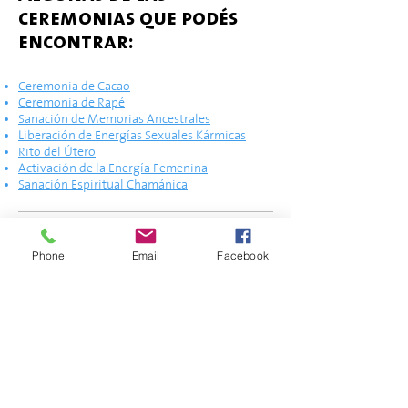
ceremonias que podés
encontrar:
Ceremonia de Cacao
Ceremonia de Rapé
Sanación de Memorias Ancestrales
Liberación de Energías Sexuales Kármicas
Rito del Útero
Activación de la Energía Femenina
Sanación Espiritual Chamánica
Un camino integrado
Phone
Email
Facebook
Hoy las ceremonias ya no se encuentran
separadas del resto de las terapias, sino
integradas dentro de un sistema más
amplio de acompañamiento energético,
terapéutico y espiritual.
💬 Consultá por valor y modalidades por
WhatsApp
+54 911 3322 3777