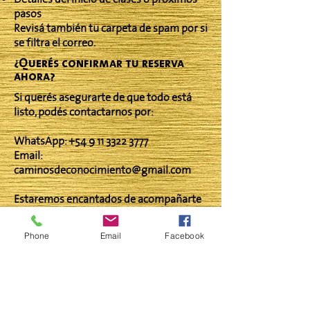
pasos
Revisá también tu carpeta de spam por si
se filtra el correo.
¿Querés confirmar tu reserva
ahora?
Si querés asegurarte de que todo está
listo, podés contactarnos por:
WhatsApp:
+54 9 11 3322 3777
Email:
caminosdeconocimiento@gmail.com
Estaremos encantados de acompañarte
en este proceso.
Phone
Email
Facebook
“Que este paso sea también parte de tu
proceso de apertura, aprendizaje y
expansión de conciencia.”
Caminos de Conocimiento