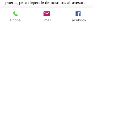
puerta, pero depende de nosotros atravesarla 
con presencia y consciencia.
Phone
Email
Facebook
Que este ciclo te permita descubrir nuevas 
perspectivas, expresar tu verdad y confiar en 
los caminos que comienzan a revelarse.
🌱 Que tus pensamientos sean semillas de la 
realidad que deseas crear.
👉 
Accedé aquí al Ritual de Luna Nueva 
en Géminis
.
👉 
Escuchá aquí la Meditación Guiada 
de Luna Nueva en Géminis.
💬 Si deseas comprender cómo esta Luna 
Nueva activa áreas específicas de tu carta 
natal, podés solicitar una consulta 