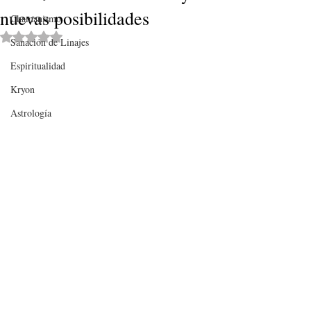
nuevas posibilidades
Chamanismo
Obtuvo NaN de 5 estrellas.
Sanación de Linajes
Espiritualidad
Kryon
Astrología