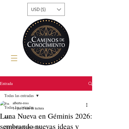
USD ($)
Entrada
Todas las entradas
alberto-ross
Todas las entradas
14 jun
2 min de lectura
Luna Nueva en Géminis 2026:
reiki
sembrando nuevas ideas y
Horóscopo Consciente